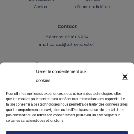
Contact
décoration d'intérieur
Contact
téléphone :
06 76 05 71 54
Email :
contact@anthonydiestro.fr
Gérer le consentement aux
cookies
Pour offrir les meilleures expériences, nous utilisons des technologies telles
Anthony Diestro
met à disposition tout son savoir-faire
que les cookies pour stocker et/ou accéder aux informations des appareils. Le
depuis 20 ans pour mener à bien vos projets de travaux et
fait de consentir à ces technologies nous permettra de traiter des données telles
que le comportement de navigation ou les ID uniques sur ce site. Le fait de ne
de rénovations sur Lent et ses alentours.
pas consentir ou de retirer son consentement peut avoir un effet négatif sur
certaines caractéristiques et fonctions.
Création site internet :
www.idcom-lagence.fr
MENTIONS LÉGALES
CONFIDENTIALITÉ