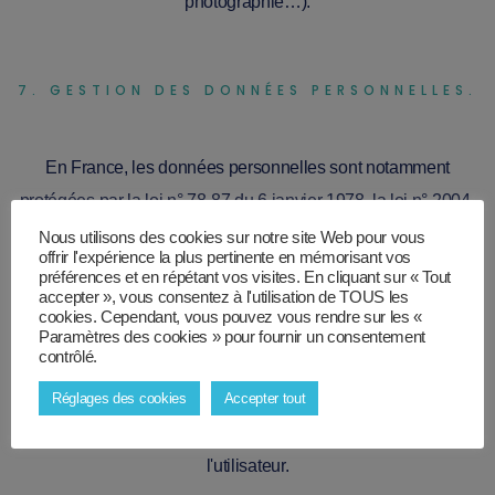
photographie…).
7. GESTION DES DONNÉES PERSONNELLES.
En France, les données personnelles sont notamment
protégées par la loi n° 78-87 du 6 janvier 1978, la loi n° 2004-
801 du 6 août 2004, l'article L. 226-13 du Code pénal et la
Nous utilisons des cookies sur notre site Web pour vous
offrir l'expérience la plus pertinente en mémorisant vos
Directive Européenne du 24 octobre 1995.
préférences et en répétant vos visites. En cliquant sur « Tout
accepter », vous consentez à l'utilisation de TOUS les
cookies. Cependant, vous pouvez vous rendre sur les «
A l'occasion de l'utilisation du site
anthonydiestro.fr
, peuvent
Paramètres des cookies » pour fournir un consentement
contrôlé.
êtres recueillies : l'URL des liens par l'intermédiaire desquels
l'utilisateur a accédé au site
Réglages des cookies
Accepter tout
anthonydiestro.fr
, le fournisseur
d'accès de l'utilisateur, l'adresse de protocole Internet (IP) de
l'utilisateur.